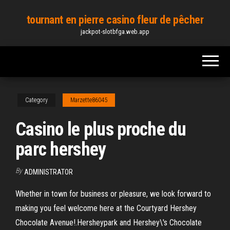
Skip
tournant en pierre casino fleur de pêcher
to
jackpot-slotbfga.web.app
the
content
Category
Marzette86045
Casino le plus proche du
parc hershey
By
ADMINISTRATOR
Whether in town for business or pleasure, we look forward to
making you feel welcome here at the Courtyard Hershey
Chocolate Avenue!.Hersheypark and Hershey\'s Chocolate